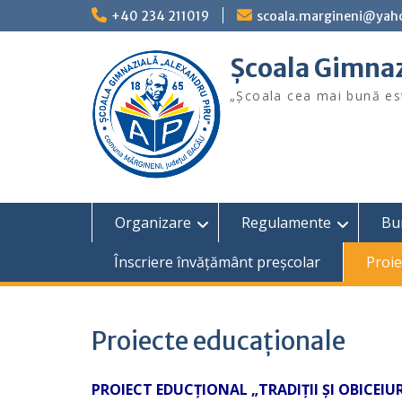
Skip
+40 234 211019
scoala.margineni@yah
to
content
Școala Gimnaz
„Şcoala cea mai bună est
Organizare
Regulamente
Bu
Înscriere învățământ preșcolar
Proie
Proiecte educaționale
PROIECT EDUCȚIONAL „TRADIȚII ȘI OBICEIUR