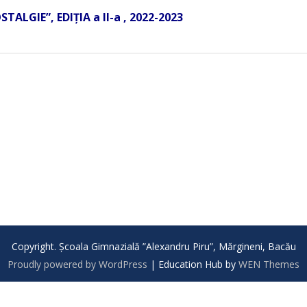
ALGIE”, EDIȚIA a II-a , 2022-2023
Copyright. Școala Gimnazială ”Alexandru Piru”, Mărgineni, Bacău
Proudly powered by WordPress
|
Education Hub by
WEN Themes