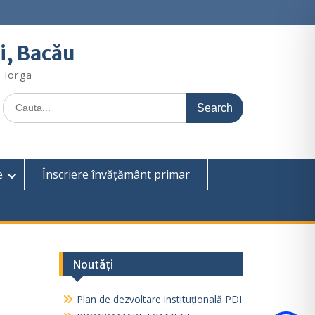
i, Bacău
e Iorga
Search
for:
e
Înscriere învățământ primar
Noutăți
Plan de dezvoltare instituțională PDI