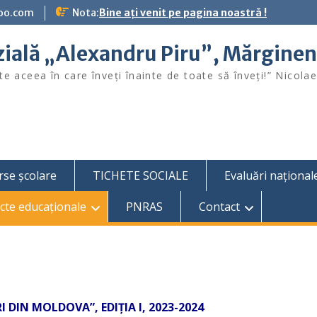
oo.com
Nota:
Bine ați venit pe pagina noastră !
ială „Alexandru Piru”, Mărginen
e aceea în care înveţi înainte de toate să înveţi!” Nicola
rse școlare
TICHETE SOCIALE
Evaluări național
cte educaționale
PNRAS
Contact
I DIN MOLDOVA”, EDIȚIA I, 2023-2024