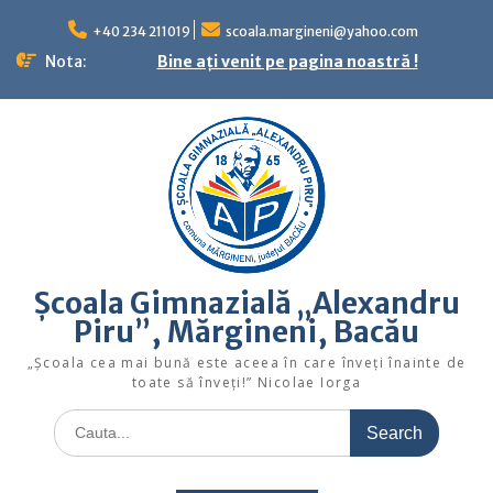
Skip
to
+40 234 211019
scoala.margineni@yahoo.com
content
Nota:
Bine ați venit pe pagina noastră !
Școala Gimnazială „Alexandru
Piru”, Mărgineni, Bacău
„Şcoala cea mai bună este aceea în care înveţi înainte de
toate să înveţi!” Nicolae Iorga
Search
for: