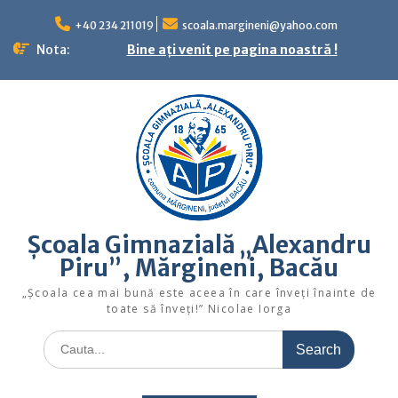
Skip
to
+40 234 211019
scoala.margineni@yahoo.com
content
Nota:
Bine ați venit pe pagina noastră !
Școala Gimnazială „Alexandru
Piru”, Mărgineni, Bacău
„Şcoala cea mai bună este aceea în care înveţi înainte de
toate să înveţi!” Nicolae Iorga
Search
for: