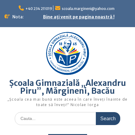
Skip
to
+40 234 211019
scoala.margineni@yahoo.com
content
Nota:
Bine ați venit pe pagina noastră !
Școala Gimnazială „Alexandru
Piru”, Mărgineni, Bacău
„Şcoala cea mai bună este aceea în care înveţi înainte de
toate să înveţi!” Nicolae Iorga
Search
for: