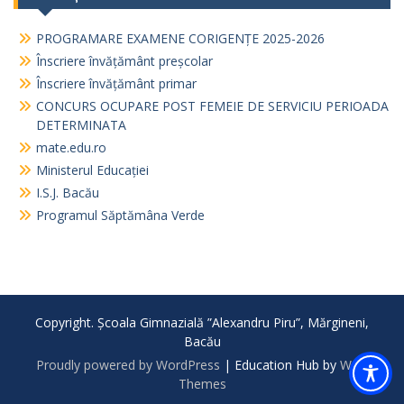
PROGRAMARE EXAMENE CORIGENȚE 2025-2026
Înscriere învățământ preșcolar
Înscriere învățământ primar
CONCURS OCUPARE POST FEMEIE DE SERVICIU PERIOADA
DETERMINATA
mate.edu.ro
Ministerul Educației
I.S.J. Bacău
Programul Săptămâna Verde
Copyright. Școala Gimnazială ”Alexandru Piru”, Mărgineni,
Bacău
Proudly powered by WordPress
|
Education Hub by
WEN
Themes