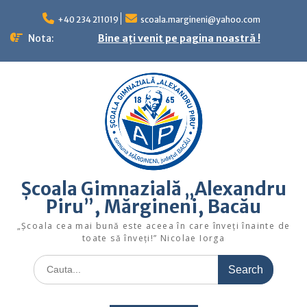
Skip
to
+40 234 211019
scoala.margineni@yahoo.com
content
Nota:
Bine ați venit pe pagina noastră !
Școala Gimnazială „Alexandru
Piru”, Mărgineni, Bacău
„Şcoala cea mai bună este aceea în care înveţi înainte de
toate să înveţi!” Nicolae Iorga
Search
for: