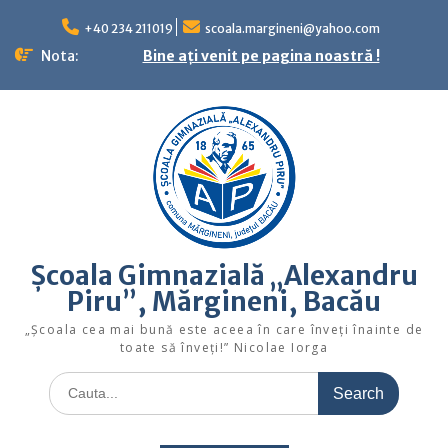
Skip
to
+40 234 211019
scoala.margineni@yahoo.com
content
Nota:
Bine ați venit pe pagina noastră !
Școala Gimnazială „Alexandru
Piru”, Mărgineni, Bacău
„Şcoala cea mai bună este aceea în care înveţi înainte de
toate să înveţi!” Nicolae Iorga
Search
for: