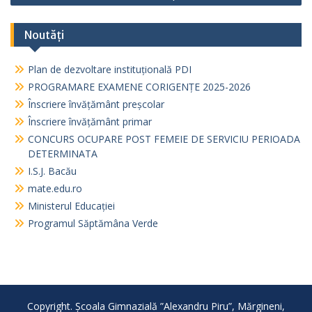
Noutăți
Plan de dezvoltare instituțională PDI
PROGRAMARE EXAMENE CORIGENȚE 2025-2026
Înscriere învățământ preșcolar
Înscriere învățământ primar
CONCURS OCUPARE POST FEMEIE DE SERVICIU PERIOADA
DETERMINATA
I.S.J. Bacău
mate.edu.ro
Ministerul Educației
Programul Săptămâna Verde
Copyright. Școala Gimnazială ”Alexandru Piru”, Mărgineni,