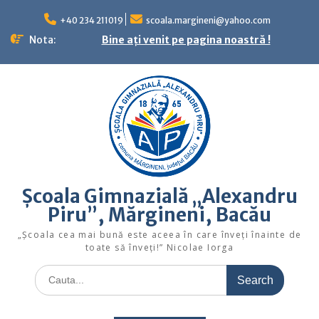
Skip
to
+40 234 211019
scoala.margineni@yahoo.com
content
Nota:
Bine ați venit pe pagina noastră !
Școala Gimnazială „Alexandru
Piru”, Mărgineni, Bacău
„Şcoala cea mai bună este aceea în care înveţi înainte de
toate să înveţi!” Nicolae Iorga
Search
for: