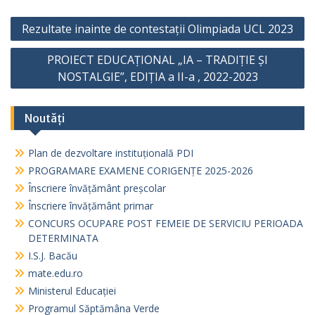
Navigare
Rezultate inainte de contestații Olimpiada UCL 2023
în
PROIECT EDUCAȚIONAL „IA – TRADIȚIE ȘI
articole
NOSTALGIE”, EDIȚIA a II-a , 2022-2023
Noutăți
Plan de dezvoltare instituțională PDI
PROGRAMARE EXAMENE CORIGENȚE 2025-2026
Înscriere învățământ preșcolar
Înscriere învățământ primar
CONCURS OCUPARE POST FEMEIE DE SERVICIU PERIOADA
DETERMINATA
I.S.J. Bacău
mate.edu.ro
Ministerul Educației
Programul Săptămâna Verde